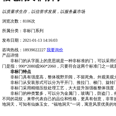
以质量求生存，以信誉求发展，以服务赢市场
浏览次数：8106次
所属分类：非标门系列
发布日期：2021-01-13 14:16:03
咨询热线：18939022227
我要询价
产品详情
非标门的从字面上的意思就是一种非标准的门，可以采用任
门是指：990*2080或960*2060，只要符合这两个标准
非标门特点
非标门具有强度高，整体视野开阔，不留死角。外观美观大
非标门从安装形式可以分为平开门、推拉门、梭门、旋转门
非标门采用精细压纹处理工艺，大大提升加强板整体强度，
非标门的种类繁多，可以分为金属门，玻璃门，防盗门，伸
不同的花纹，来带代表自己的品位和性格，更具有创意，非常
地洞天，可知有仙姝玉女。“福地洞天”一词，寓意风景优美的