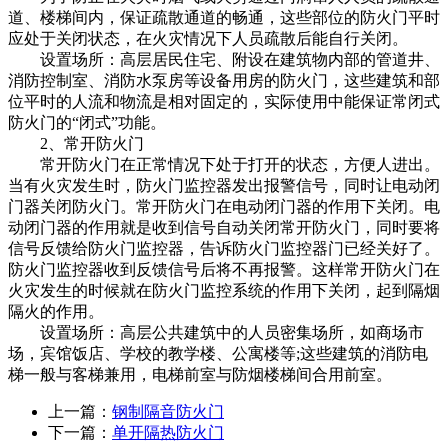
道、楼梯间内，保证疏散通道的畅通，这些部位的防火门平时
应处于关闭状态，在火灾情况下人员疏散后能自行关闭。
设置场所：高层居民住宅、附设在建筑物内部的管道井、
消防控制室、消防水泵房等设备用房的防火门，这些建筑和部
位平时的人流和物流是相对固定的，实际使用中能保证常闭式
防火门的“闭式”功能。
2、常开防火门
常开防火门在正常情况下处于打开的状态，方便人进出。
当有火灾发生时，防火门监控器发出报警信号，同时让电动闭
门器关闭防火门。常开防火门在电动闭门器的作用下关闭。电
动闭门器的作用就是收到信号自动关闭常开防火门，同时要将
信号反馈给防火门监控器，告诉防火门监控器门已经关好了。
防火门监控器收到反馈信号后将不再报警。这样常开防火门在
火灾发生的时候就在防火门监控系统的作用下关闭，起到隔烟
隔火的作用。
设置场所：高层公共建筑中的人员密集场所，如商场市
场，宾馆饭店、学校的教学楼、公寓楼等;这些建筑的消防电
梯一般与客梯兼用，电梯前室与防烟楼梯间合用前室。
上一篇：
钢制隔音防火门
下一篇：
单开隔热防火门