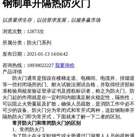
钢制单开隔热防火门
以质量求生存，以信誉求发展，以服务赢市场
浏览次数：12873次
所属分类：防火门系列
发布日期：2021-01-13 14:04:42
咨询热线：18939022227
我要询价
产品详情
防火门通常是指设在楼梯走道、电梯间、电缆井、排烟道
等一些封闭场所的门。耐火试验法测试合格，并取得经济部标
准检验局核发验证登录证书及授权标识者，称之为防火门。防
火门起的作用就是在一定时间内能满足耐火稳定性，隔热性，
可以阻止火势蔓延及扩散，确保人员疏散，是消防工作中必不
可少的设备。防火门分为常闭式和常开式两种，
这款钢制单开
隔热防火门即为常开式，
下面就来了解一下二者的区别。
常开防火门和常闭防火门的区别
1、常闭防火门
为了防止在火灾时烟气或火势通过门洞窜人人员的疏散通