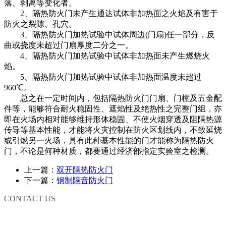
落、剥离等变化者。
2、隔热防火门未产生通达试体非加热面之火焰及有害于
防火之裂隙、孔穴。
3、隔热防火门加热试验中试体周边(门扇)任一部分，反
曲或挠度未超过门扇厚度二分之一。
4、隔热防火门加热试验中试体非加热面未产生燃烧火
焰。
5、隔热防火门加热试验中试体非加热面温度未超过
960℃。
总之在一定时间内，包括隔热防火门门扇、门樘及五金配
件等，能够符合耐火稳固性、遮焰性及绝热性之完整门组，亦
即在火场内相对能够维持形体稳固、不使火烟穿透及阻隔热源
传导等基本性能，才能将火灾控制在防火区划线内，不致延烧
或引燃另一火场，具有此种基本性能的门才能称为隔热防火
门，不论是何种材质，都要通过经济部指定实验室之检测。
上一篇：
双开隔热防火门
下一篇：
钢制隔音防火门
CONTACT US
联系我们