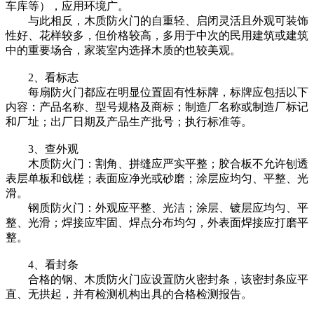
车库等），应用环境广。
与此相反，木质防火门的自重轻、启闭灵活且外观可装饰
性好、花样较多，但价格较高，多用于中次的民用建筑或建筑
中的重要场合，家装室内选择木质的也较美观。
2、看标志
每扇防火门都应在明显位置固有性标牌，标牌应包括以下
内容：产品名称、型号规格及商标；制造厂名称或制造厂标记
和厂址；出厂日期及产品生产批号；执行标准等。
3、查外观
木质防火门：割角、拼缝应严实平整；胶合板不允许刨透
表层单板和戗槎；表面应净光或砂磨；涂层应均匀、平整、光
滑。
钢质防火门：外观应平整、光洁；涂层、镀层应均匀、平
整、光滑；焊接应牢固、焊点分布均匀，外表面焊接应打磨平
整。
4、看封条
合格的钢、木质防火门应设置防火密封条，该密封条应平
直、无拱起，并有检测机构出具的合格检测报告。