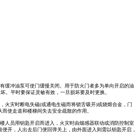
有缓冲油泵可使门缓慢关闭。用于防火门者多为单向开启的油
破坏。平时要保证灵敏有效，一旦损坏要及时更换。
火灾时断电失磁(或通电生磁而将锁舌吸开)或烧熔合金，门
从而使走道和楼梯间失去安全疏散的作用。
楼人员用钥匙开启而进入，火灾时由烟感器联动或消防控制室
推便开，人出去后门便回弹关上，由外面进入则需以钥匙开启，