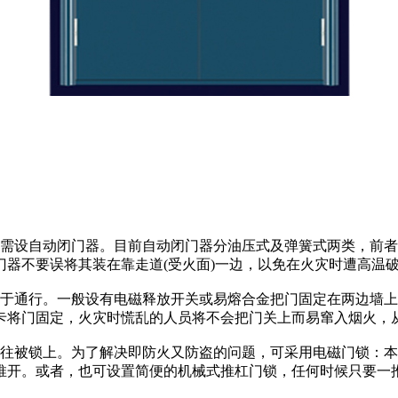
设自动闭门器。目前自动闭门器分油压式及弹簧式两类，前者
门器不要误将其装在靠走道(受火面)一边，以免在火灾时遭高温
通行。一般设有电磁释放开关或易熔合金把门固定在两边墙上，
卡将门固定，火灾时慌乱的人员将不会把门关上而易窜入烟火，
被锁上。为了解决即防火又防盗的问题，可采用电磁门锁：本
推开。或者，也可设置简便的机械式推杠门锁，任何时候只要一