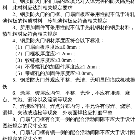
1、钢质防火门的门扇内应填充对人体无害的防火隔热材
料，此材料应达到相关规定要求；
2、钢质防火门的门框、门扇面板应采用性能不低于冷轧
薄钢板的钢质材料，冷轧薄钢板应符合相关规定；
3、所用加固件可采用性能不低于热轧钢材的钢质材料，
热轧钢材应符合相关规定；
4、钢质防火门钢材厚度应符合以下标准：
（1）门扇面板厚度应≥0.8mm；
（2）门框板厚度应≥1.2mm；
（3）铰链板厚度应≥3.0mm；
（4）不带螺孔的加固件厚度应≥1.2mm；
（5）带螺孔的加固件厚度应≥3.0mm。
5、钢质防火门外观应平整、光洁、无明显凹痕或机械损
伤；
6、涂层、镀层应均匀、平整、光滑，不应有堆漆、麻
点、气泡、漏涂以及流淌等现象；
7、焊接应牢固、焊点分布均匀，不允许有假焊、烧穿、
漏焊、夹渣或疏松等现象，外表面焊接应打磨平整；
8、门扇与门框有合页一侧的配合活动间隙不应大于设计
图纸规定的尺寸公差；
9、门扇与门框有锁一侧的配合活动间隙不应大于设计图
纸规定的尺寸公差；