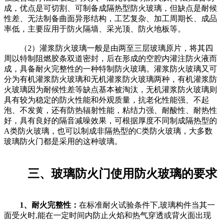
成，优点是可切割、可制备成隔热型防火玻璃，但缺点是耐候
性差、无法制备曲面异形结构，工艺复杂、加工周期长、成品
率低，主要应用于防火隔墙、采光顶、防火地板等。
（2）灌浆防火玻璃一般是由两至三层玻璃原片，将其四
周以特制阻燃胶条双道密封，后在形成的空腔内灌注防火液而
成，具备耐火完整性的一种特制防火玻璃。灌浆防火玻璃又可
分为有机灌浆防火玻璃和无机灌浆防火玻璃两种，有机灌浆防
火玻璃因为耐候性差等缺点基本被淘汰，无机灌浆防火玻璃则
具有较为稳定的防火性能和外观质量，抗老化性能强、不起
泡、不发黄，还有防热辐射性能，粘结力强、耐酸性、耐热性
好，具有良好的隔音减噪效果，可根据厚度不同制成隔热型的
A类防火玻璃，也可以制成非隔热型的C类防火玻璃，大多数
玻璃防火门都是采用的这种玻璃。
三、玻璃防火门使用防火玻璃的要求
1、耐火完整性：
在标准耐火试验条件下,玻璃构件当其一
面受火时,能在一定时间内防止火焰和热气穿透或背火面出现