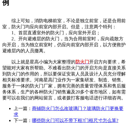
例
综上可知，消防电梯前室，不论是独立前室，还是合用前
室，防火门均应向前室内部开启。但是，注意两个特列：
1、首层直通室外的防火门，应向室外开启；
2、开向避难层的防火门，当为合用前室时，应向疏散方
向开启，当为独立前室时，仍应向前室内部开启，以方便救护
避难层内的人员撤离。
以上就是星高小编为大家整理的
防火门
开启方向要求，希
望能对大家有所帮助。不难看出防火门的开启方向是直接关系
到防火门的作用的，所以要保证安装人员及设计人员充分理解
相关标准要求。河南星高门业作为一家集研发、制造、销售、
服务于一体的防火门厂家，拥有完善的质量管理体系和售后服
务体系，生产的各种防火门销售遍及20多个省市地区，如有需
要可以在我们的网站留言，或者拨打客服电话进行详细咨询。
上一篇：
商铺防火门怎么改玻璃门？玻璃防火门更换要
求
下一篇：
哪些防火门可以不带下框?门框尺寸怎么算?