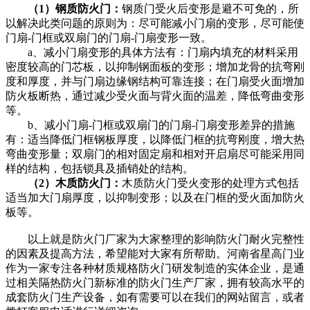
（1）钢质防火门：
钢质门受火后变形是避不可免的，所
以解决此类问题的原则为：尽可能减小门扇的变形，尽可能使
门扇-门框或双扇门的门扇-门扇变形一致。
a、减小门扇变形的具体方法有：门扇内填充的材料采用
密度较高的门芯板，以抑制钢面板的变形；增加龙骨的抗弯刚
度和厚度，并与门扇边缘钢结构可靠连接；在门扇受火面增加
防火板断热，通过减少受火面与背火面的温差，降低弯曲变形
等。
b、减小门扇-门框或双扇门的门扇-门扇变形差异的措施
有：适当降低门框钢板厚度，以降低门框的抗弯刚度，增大热
弯曲变形量；双扇门的相对固定扇和相对开启扇尽可能采用同
样的结构，包括锁具及插销处的结构。
（2）木质防火门：
木质防火门受火变形的处理方式包括
适当加大门扇厚度，以抑制变形；以及在门框的受火面加防火
板等。
以上就是防火门厂家为大家整理的影响防火门耐火完整性
的因素及提高方法，希望能对大家有所帮助。河南省星高门业
作为一家专注各种材质规格防火门研发制造的实体企业，是通
过相关隔热防火门新标准的防火门生产厂家，拥有较高水平的
成套防火门生产设备，如有需要可以在我们的网站留言，或者