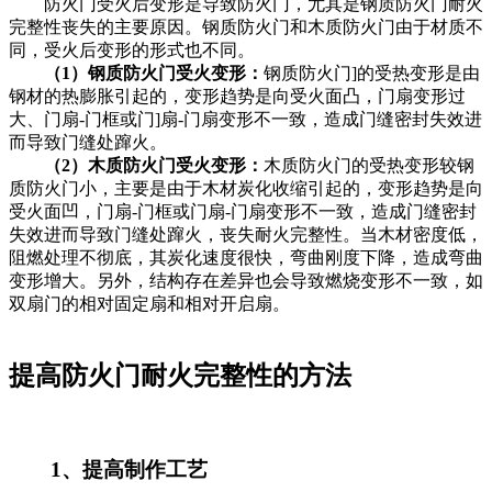
防火门受火后变形是导致防火门，尤其是钢质防火门耐火
完整性丧失的主要原因。钢质防火门和木质防火门由于材质不
同，受火后变形的形式也不同。
（1）钢质防火门受火变形：
钢质防火门]的受热变形是由
钢材的热膨胀引起的，变形趋势是向受火面凸，门扇变形过
大、门扇-门框或门]扇-门扇变形不一致，造成门缝密封失效进
而导致门缝处蹿火。
（2）木质防火门受火变形：
木质防火门的受热变形较钢
质防火门小，主要是由于木材炭化收缩引起的，变形趋势是向
受火面凹，门扇-门框或门扇-门扇变形不一致，造成门缝密封
失效进而导致门缝处蹿火，丧失耐火完整性。当木材密度低，
阻燃处理不彻底，其炭化速度很快，弯曲刚度下降，造成弯曲
变形增大。另外，结构存在差异也会导致燃烧变形不一致，如
双扇门的相对固定扇和相对开启扇。
提高防火门耐火完整性的方法
1、提高制作工艺